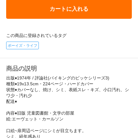
カートに入れる
この商品に登録されているタグ
ボーイズ・ライフ
商品の説明
出版♦1974年 / 評論社(バイキングのビッケシリーズ3)
種類♦19x13.5cm・224ページ・ハードカバー
状態♦カバーなし、焼け、シミ、表紙スレ・キズ、小口汚れ、シ
ワ少・汚れ少
配送♦
内容♦旧版 児童図書館・文学の部屋
絵:エーヴェット・カールソン
口絵~扉周辺ページにシミが目立ちます。
シミ、経年感あり