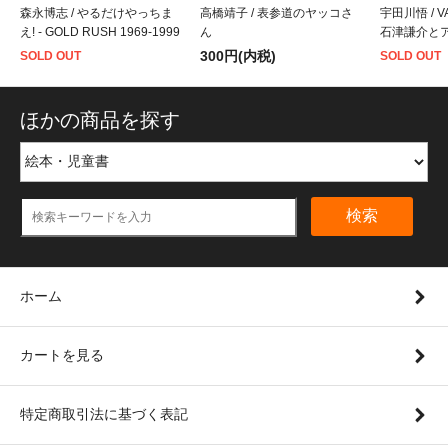
森永博志 / やるだけやっちま
高橋靖子 / 表参道のヤッコさ
宇田川悟 / 
え! - GOLD RUSH 1969‐1999
ん
石津謙介と
300円(内税)
SOLD OUT
SOLD OUT
ほかの商品を探す
検索
ホーム
カートを見る
特定商取引法に基づく表記