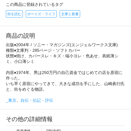
この商品に登録されているタグ
街を読む
ボーイズ・ライフ
文庫と新書
商品の説明
出版♦2004年 / ソニー・マガジンズ(エンジェルワークス文庫)
種類♦文庫判・285ページ・ソフトカバー
状態♦焼け、カバースレ・キズ・端小ヨレ・色あせ、表紙薄シ
ミ、小口薄シミ
内容♦1974年、男は250万円の自己資金ではじめての店を原宿に
作った。
いち早く原宿にやってきて、大きな成功を手にした、山崎眞行氏
と、街をめぐる物語。
_東京
、
自伝・伝記・評伝
その他の詳細情報
販売価格
0円(内税)