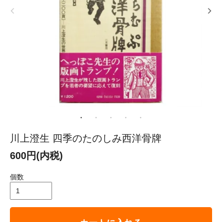
川上澄生 四季のたのしみ西洋骨牌
600円(内税)
個数