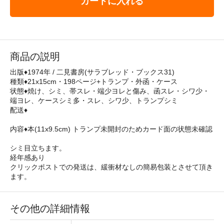
カートに入れる
商品の説明
出版♦1974年 / 二見書房(サラブレッド・ブックス31)
種類♦21x15cm・198ページ+トランプ・外函・ケース
状態♦焼け、シミ、帯スレ・端少ヨレと傷み、函スレ・シワ少・
端ヨレ、ケースシミ多・スレ、シワ少、トランプシミ
配送♦
内容♦本(11x9.5cm) トランプ未開封のためカード面の状態未確認
シミ目立ちます。
経年感あり
クリックポストでの発送は、緩衝材なしの簡易包装とさせて頂き
ます。
その他の詳細情報