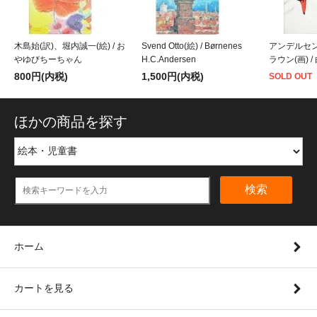
木島始(訳)、堀内誠一(絵) / お
Svend Otto(絵) / Børnenes
アンデルセ
やゆびちーちゃん
H.C.Andersen
ラウン(画) /
800円(内税)
1,500円(内税)
SOLD OUT
ほかの商品を探す
検索
ホーム
カートを見る