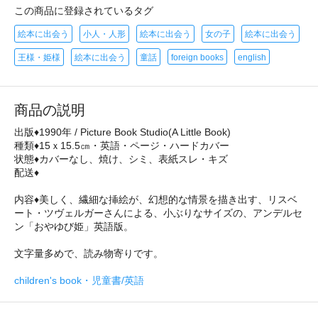
この商品に登録されているタグ
絵本に出会う
小人・人形
絵本に出会う
女の子
絵本に出会う
王様・姫様
絵本に出会う
童話
foreign books
english
商品の説明
出版♦1990年 / Picture Book Studio(A Little Book)
種類♦15ｘ15.5㎝・英語・ページ・ハードカバー
状態♦カバーなし、焼け、シミ、表紙スレ・キズ
配送♦
内容♦美しく、繊細な挿絵が、幻想的な情景を描き出す、リスベ
ート・ツヴェルガーさんによる、小ぶりなサイズの、アンデルセ
ン「おやゆび姫」英語版。
文字量多めで、読み物寄りです。
children's book・児童書/英語