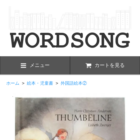
メニュー
カートを見る
ホーム
>
絵本・児童書
>
外国語絵本②