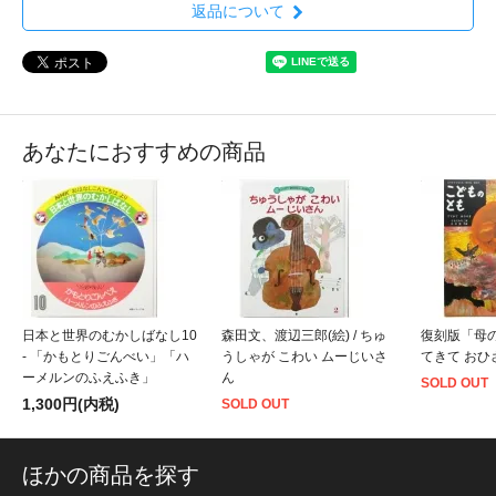
返品について
あなたにおすすめの商品
日本と世界のむかしばなし10
森田文、渡辺三郎(絵) / ちゅ
復刻版「母の
- 「かもとりごんべい」「ハ
うしゃが こわい ムーじいさ
てきて おひ
ーメルンのふえふき」
ん
SOLD OUT
1,300円(内税)
SOLD OUT
ほかの商品を探す