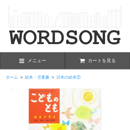
メニュー
カートを見る
ホーム
>
絵本・児童書
>
日本の絵本②