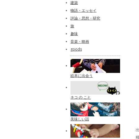
建築
物語・エッセイ
評論・思想・研究
旅
趣味
音楽・映画
goods
絵本に出会う
ネコ の こと
美味しい話
出
種