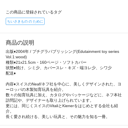
この商品に登録されているタグ
ちいさきもの の ために
商品の説明
出版♦2004年 / プチグラパブリッシング(Edutainment toy series
Vol.1:wood)
種類♦21x21.5cm・160ページ・ソフトカバー
状態♦焼け、シミ少、カバースレ・キズ・端ヨレ少、シワ少
配送♦
内容♦スイスのNeaf/ネフ社を中心に、美しくデザインされた、ヨ
ーロッパの木製知育玩具を紹介。
数々の知育玩具に加え、カタログやパッケージなどに、ネフ本社
訪問記や、デザイナーも取り上げられています。
更には、同じくスイスのVitaliとKienerをはじめとする会社も紹
介。
長く愛され続ける、美しい玩具と、その魅力を知る一冊。