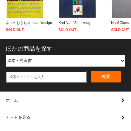
ネフのおもちゃ - naef design
Kurt Naef Spielzeug
Naef Classic
SOLD OUT
SOLD OUT
SOLD OUT
ほかの商品を探す
検索
ホーム
カートを見る