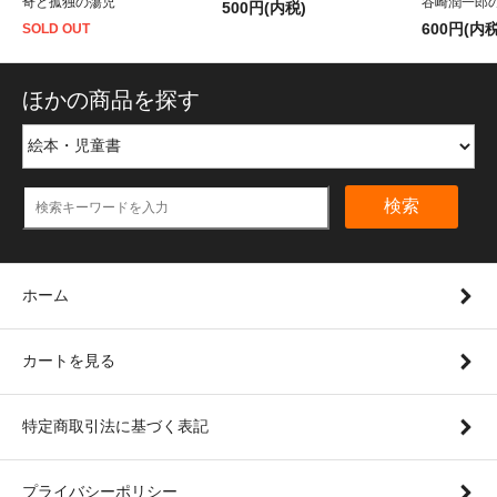
奇と孤独の蕩児
谷崎潤一郎
500円(内税)
600円(内税
SOLD OUT
ほかの商品を探す
検索
ホーム
カートを見る
特定商取引法に基づく表記
プライバシーポリシー