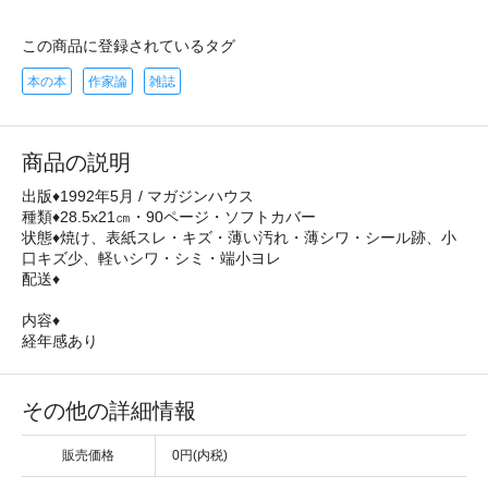
この商品に登録されているタグ
本の本
作家論
雑誌
商品の説明
出版♦1992年5月 / マガジンハウス
種類♦28.5x21㎝・90ページ・ソフトカバー
状態♦焼け、表紙スレ・キズ・薄い汚れ・薄シワ・シール跡、小
口キズ少、軽いシワ・シミ・端小ヨレ
配送♦
内容♦
経年感あり
その他の詳細情報
販売価格
0円(内税)