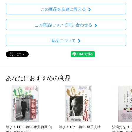
この商品を友達に教える
この商品について問い合わせる
返品について
あなたにおすすめの商品
鳩よ！111 - 特集:永井荷風 偏
鳩よ！105 - 特集:金子光晴
渡辺たをり /