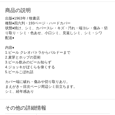
商品の説明
出版♦1963年 / 牧書店
種類♦四六判・193ページ・ハードカバー
状態♦焼け、シミ、カバースレ・キズ・汚れ・端ヨレ・傷み・切
り取り・シミ・色あせ、小口シミ、見返しシミ、シミ・シワ
配送♦
内容♦
1.ビール クレオパトラからバルドーまで
2.麦芽とホップの芸術
3.ビール飲みのビール知らず
4.ジョッキがぼくらを偉くする
5.ビールこぼれ話
カバー端に破れ・傷みや切り取りあり。
まえがき～目次ページ周辺シミ目立ちます。
シミ、経年感あり
その他の詳細情報