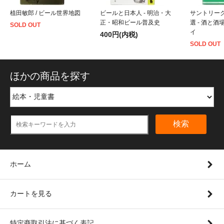
植田敏郎 / ビール世界地図
ビールと日本人 - 明治・大
サントリー
正・昭和ビール普及史
選 - 酒と
SOLD OUT
イ
400円(内税)
SOLD OUT
ほかの商品を探す
検索
ホーム
カートを見る
特定商取引法に基づく表記