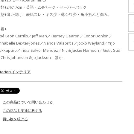
版♦2012年 / Apartamento
類♦24x17cm・英語・259ページ・ペーパーバック
状態♦薄い焼け、表紙スレ・キズ少・薄シワ少・角小折れと傷み、
容♦
osé León Cerrillo／Jeff Rian／Tierney Gearon／Conor Donlon／
nnabelle Dexter-Jones／Nanos Valaoritis／Jocko Weyland／Yrjo
ukkapuro／India Salvör Menuez／Nic & Jackie Harrison／Gotic Sud
Chris Johanson & Jo Jackson、ほか
nterior/インテリア
この商品について問い合わせる
この商品を友達に教える
買い物を続ける