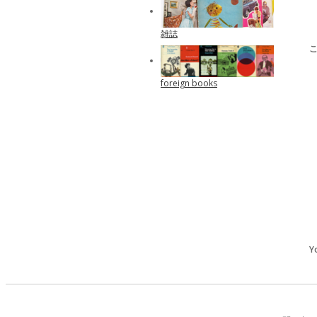
雑誌
foreign books
Y