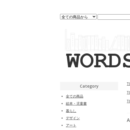
T
Category
T
全ての商品
T
絵本・児童書
暮らし
デザイン
A
アート