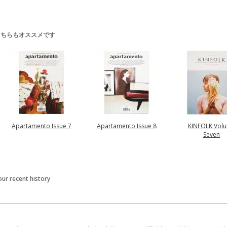
こちらもオススメです
Apartamento Issue 7
Apartamento Issue 8
KINFOLK Vol
Seven
our recent history