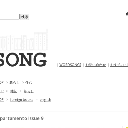
｜
WORDSONG?
｜
お問い合わせ
｜
お支払い・
OP
>
暮らし
>
住む
OP
>
雑誌
>
暮らし
OP
>
foreign books
>
english
partamento Issue 9