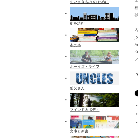
出
ちいさきもの の ために
種
街を読む
内
J
A
本の本
K
／
ボーイズ・ライフ
i
伯父さん
マインド＆ボディ
文庫と新書