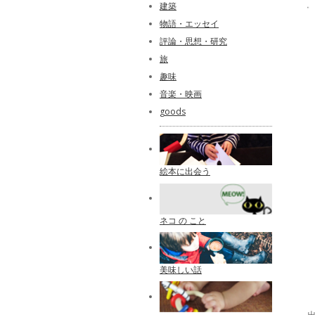
建築
物語・エッセイ
評論・思想・研究
旅
趣味
音楽・映画
goods
絵本に出会う
ネコ の こと
美味しい話