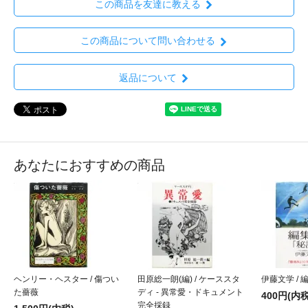
この商品を友達に教える
この商品について問い合わせる
返品について
あなたにおすすめの商品
ヘンリー・ヘスター / 傷つい
田原総一朗(編) / ケーススタ
伊藤文学 /
た薔薇
ディ - 異常愛・ドキュメント
400円(内税
完全採録