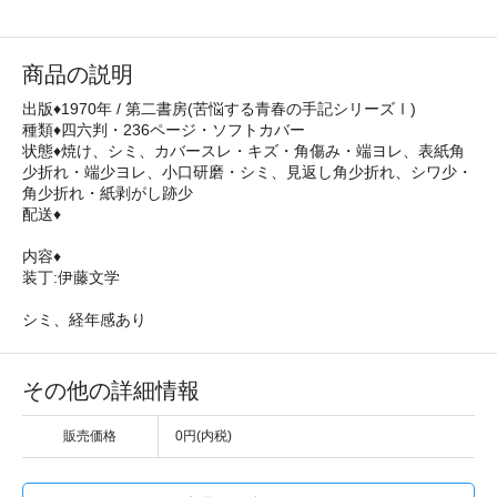
商品の説明
出版♦1970年 / 第二書房(苦悩する青春の手記シリーズⅠ)
種類♦四六判・236ページ・ソフトカバー
状態♦焼け、シミ、カバースレ・キズ・角傷み・端ヨレ、表紙角
少折れ・端少ヨレ、小口研磨・シミ、見返し角少折れ、シワ少・
角少折れ・紙剥がし跡少
配送♦
内容♦
装丁:伊藤文学
シミ、経年感あり
その他の詳細情報
販売価格
0円(内税)