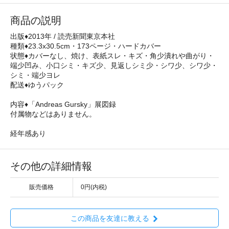
商品の説明
出版♦2013年 / 読売新聞東京本社
種類♦23.3x30.5cm・173ページ・ハードカバー
状態♦カバーなし、焼け、表紙スレ・キズ・角少潰れや曲がり・
端少凹み、小口シミ・キズ少、見返しシミ少・シワ少、シワ少・
シミ・端少ヨレ
配送♦ゆうパック
内容♦「Andreas Gursky」展図録
付属物などはありません。
経年感あり
その他の詳細情報
販売価格
0円(内税)
この商品を友達に教える