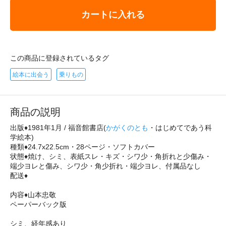
カートに入れる
この商品に登録されているタグ
絵本に出会う
乗りもの
商品の説明
出版♦1981年1月 / 福音館書店(
かがくのとも
・はじめてであう科
学絵本)
種類♦24.7x22.5cm・28ページ・ソフトカバー
状態♦焼け、シミ、表紙スレ・キズ・シワ少・角折れと少傷み・
端少ヨレと傷み、シワ少・角少折れ・端少ヨレ、付属品なし
配送♦
内容♦山本忠敬
ペーパーバック版
シミ、経年感あり