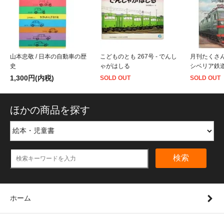
山本忠敬 / 日本の自動車の歴
こどものとも 267号 - でんし
月刊たくさん
史
ゃがはしる
シベリア鉄
1,300円(内税)
SOLD OUT
SOLD OUT
ほかの商品を探す
検索
ホーム