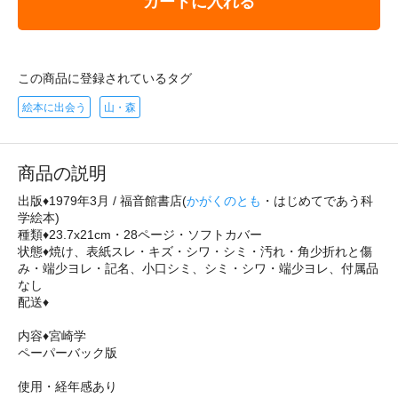
カートに入れる
この商品に登録されているタグ
絵本に出会う
山・森
商品の説明
出版♦1979年3月 / 福音館書店(
かがくのとも
・はじめてであう科
学絵本)
種類♦23.7x21cm・28ページ・ソフトカバー
状態♦焼け、表紙スレ・キズ・シワ・シミ・汚れ・角少折れと傷
み・端少ヨレ・記名、小口シミ、シミ・シワ・端少ヨレ、付属品
なし
配送♦
内容♦宮崎学
ペーパーバック版
使用・経年感あり