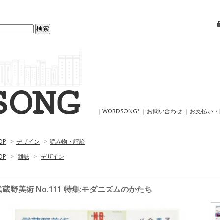
｜
WORDSONG?
｜
お問い合わせ
｜
お支払い・
OP
>
デザイン
>
読み物・評論
OP
>
雑誌
>
デザイン
武蔵野美術 No.111 特集:モダニズムのかたち