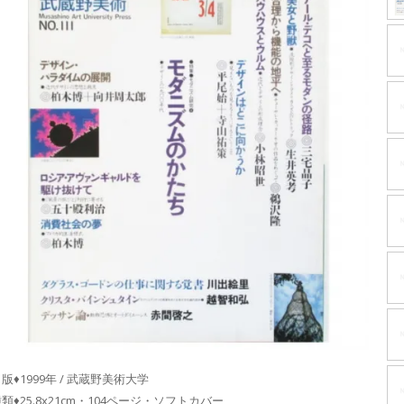
版♦1999年 / 武蔵野美術大学
類♦25.8x21cm・104ページ・ソフトカバー