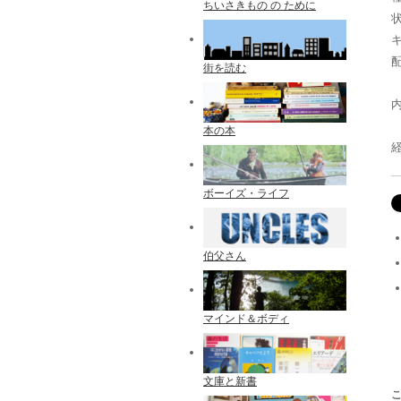
ちいさきもの の ために
配
街を読む
本の本
ボーイズ・ライフ
伯父さん
マインド＆ボディ
文庫と新書