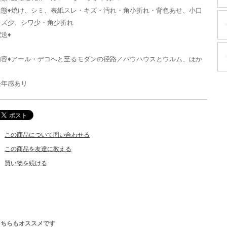
状態♦焼け、シミ、表紙スレ・キズ・汚れ・角小折れ・背色あせ、小口
キズ少、シワ少・角少折れ
送♦
内容♦アール・デコへと至るモダンの径路／バウハウスとウルム、ほか
経年感あり
この商品について問い合わせる
この商品を友達に教える
買い物を続ける
こちらもオススメです