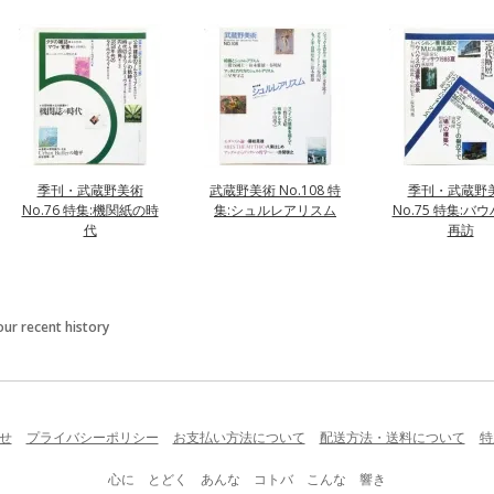
季刊・武蔵野美術
武蔵野美術 No.108 特
季刊・武蔵野
No.76 特集:機関紙の時
集:シュルレアリスム
No.75 特集:バ
代
再訪
our recent history
せ
プライバシーポリシー
お支払い方法について
配送方法・送料について
特
心に とどく あんな コトバ こんな 響き