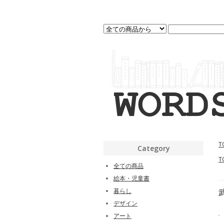
T
Category
T
全ての商品
絵本・児童書
暮らし
デザイン
アート