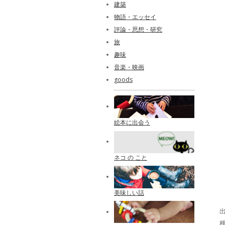
建築
物語・エッセイ
評論・思想・研究
旅
趣味
音楽・映画
goods
絵本に出会う
ネコ の こと
美味しい話
出
種