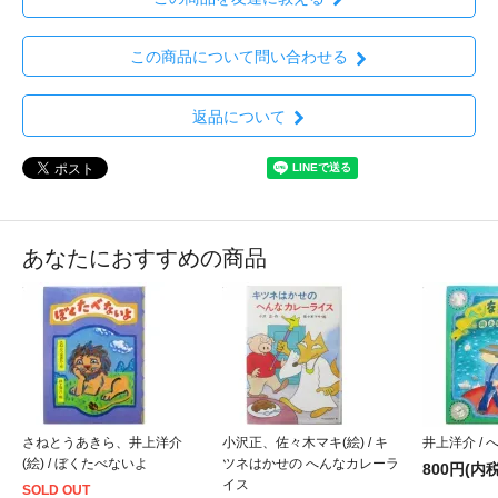
この商品について問い合わせる
返品について
あなたにおすすめの商品
さねとうあきら、井上洋介
小沢正、佐々木マキ(絵) / キ
井上洋介 /
(絵) / ぼくたべないよ
ツネはかせの へんなカレーラ
800円(内税
イス
SOLD OUT