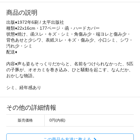
商品の説明
出版♦1972年6刷 / 太平出版社
種類♦22x16cm・177ページ・函・ハードカバー
状態♦焼け、函スレ・キズ・シミ・角傷み少・端ヨレと傷み少・
背色あせと少シワ、表紙スレ・キズ・傷み少、小口シミ、シワ・
汚れ少・シミ
配送♦
内容♦声も姿もそっくりだからと、名前をつけられなかった、5匹
の子豚が、オオカミを巻き込み、ひと騒動を起こす、なんだか、
おかしな物語。
シミ、経年感あり
その他の詳細情報
販売価格
0円(内税)
この商品を友達に教える