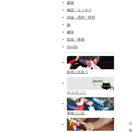
建築
物語・エッセイ
評論・思想・研究
旅
趣味
音楽・映画
goods
絵本に出会う
ネコ の こと
美味しい話
出
種