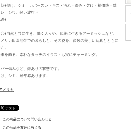
状態♦焼け、シミ、カバースレ・キズ・汚れ・傷み・欠け・補修跡・端
ヨレ、シワ、軽い波打ち
送♦
内容♦自然と共に生き、働く人々や、伝統に生きるアーミッシュなど。
アメリカ田園地帯での暮らしと、その姿を、多数の美しい写真とともに
紹介。
表紙を飾る、素朴なタッチのイラストも実にチャーミング。
カバー傷みなど、難ありの状態です。
焼け、シミ、経年感あります。
_アメリカ
この商品について問い合わせる
この商品を友達に教える