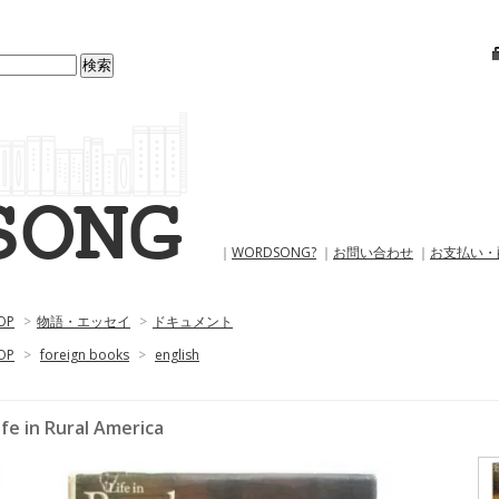
｜
WORDSONG?
｜
お問い合わせ
｜
お支払い・
OP
>
物語・エッセイ
>
ドキュメント
OP
>
foreign books
>
english
ife in Rural America