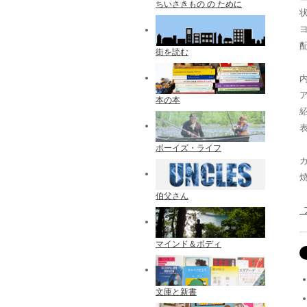
ちいさきもの の ために
配
街を読む
本の本
ボーイズ・ライフ
伯父さん
マインド＆ボディ
文庫と新書