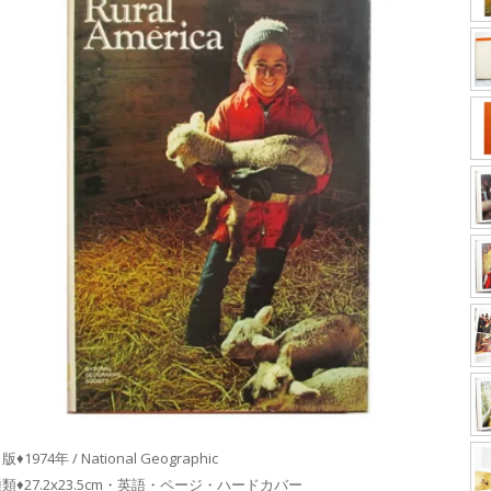
版♦1974年 / National Geographic
類♦27.2x23.5cm・英語・ページ・ハードカバー