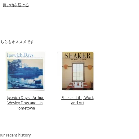
買い物を続ける
こちらもオススメです
Ipswich Days - Arthur
Shaker - Life, Work
Wesley Dow and His
and Art
Hometown
our recent history