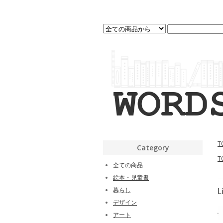
T
Category
T
全ての商品
絵本・児童書
暮らし
L
デザイン
アート