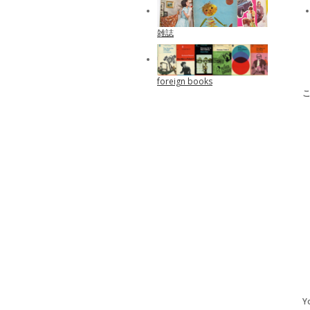
雑誌
foreign books
Y