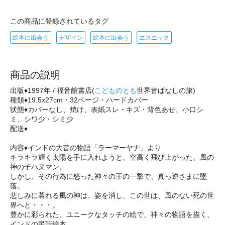
この商品に登録されているタグ
絵本に出会う
デザイン
絵本に出会う
エスニック
商品の説明
出版♦1997年 / 福音館書店(
こどものとも
世界昔ばなしの旅)
種類♦19.5x27cm・32ページ・ハードカバー
状態♦カバーなし、焼け、表紙スレ・キズ・背色あせ、小口シ
ミ、シワ少・シミ少
配送♦
内容♦インドの大昔の物語「ラーマーヤナ」より
キラキラ輝く太陽を手に入れようと、空高く飛び上がった、風の
神の子ハヌマン。
しかし、その行為に怒った神々の王の一撃で、真っ逆さまに墜
落。
悲しみに暮れる風の神は、姿を消し、この世は、風のない死の世
界へと・・・。
豊かに彩られた、ユニークなタッチの絵で、神々の物語を描く、
インドの民話絵本。