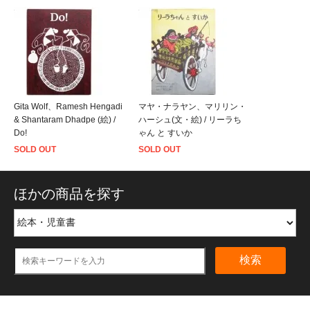
Gita Wolf、Ramesh Hengadi
マヤ・ナラヤン、マリリン・
& Shantaram Dhadpe (絵) /
ハーシュ(文・絵) / リーラち
Do!
ゃん と すいか
SOLD OUT
SOLD OUT
ほかの商品を探す
検索