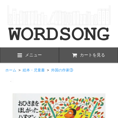
メニュー
カートを見る
ホーム
>
絵本・児童書
>
外国の作家③