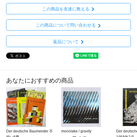
この商品を友達に教える
この商品について問い合わせる
返品について
あなたにおすすめの商品
Der deutsche Baumeister 不
monolake / gravity
Der deutsch
揃い6冊
1958年2月