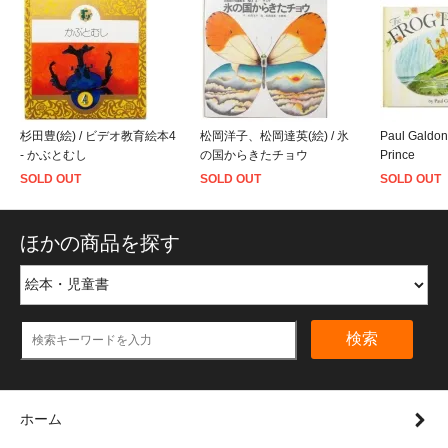
杉田豊(絵) / ビデオ教育絵本4
松岡洋子、松岡達英(絵) / 氷
Paul Galdon
- かぶとむし
の国からきたチョウ
Prince
SOLD OUT
SOLD OUT
SOLD OUT
ほかの商品を探す
検索
ホーム