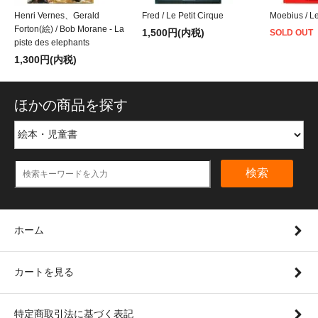
Henri Vernes、Gerald
Fred / Le Petit Cirque
Moebius / L
Forton(絵) / Bob Morane - La
1,500円(内税)
SOLD OUT
piste des elephants
1,300円(内税)
ほかの商品を探す
検索
ホーム
カートを見る
特定商取引法に基づく表記