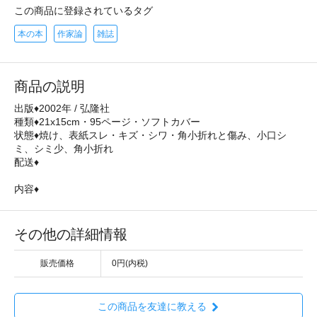
この商品に登録されているタグ
本の本
作家論
雑誌
商品の説明
出版♦2002年 / 弘隆社
種類♦21x15cm・95ページ・ソフトカバー
状態♦焼け、表紙スレ・キズ・シワ・角小折れと傷み、小口シ
ミ、シミ少、角小折れ
配送♦
内容♦
その他の詳細情報
販売価格
0円(内税)
この商品を友達に教える