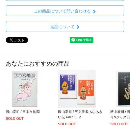
この商品について問い合わせる
返品について
あなたにおすすめの商品
殿山泰司 / 日本女地図
殿山泰司 / 三文役者あなあき
殿山泰司 /
い伝 PART1+2
リ&ジャズ
SOLD OUT
SOLD OUT
SOLD OUT