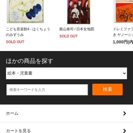
こども音楽館4 - はくちょう
殿山泰司 / 日本女地図
ドレミファブ
のみずうみ
き ヤノーシ
SOLD OUT
1,000円(
SOLD OUT
ほかの商品を探す
検索
ホーム
カートを見る