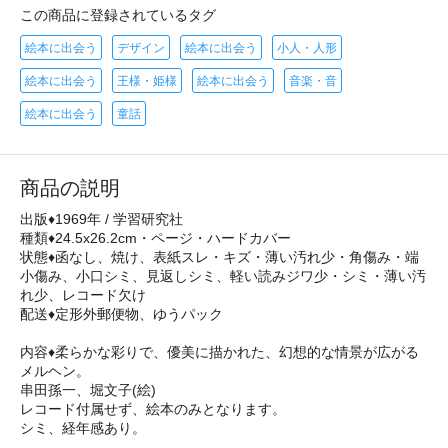
この商品に登録されているタグ
絵本に出会う
デザイン
絵本に出会う
小人・人形
絵本に出会う
王様・姫様
絵本に出会う
音楽・音
絵本に出会う
童話
商品の説明
出版♦1969年 / 学習研究社
種類♦24.5x26.2cm・ページ・ハードカバー
状態♦函なし、焼け、表紙スレ・キズ・薄い汚れ少・角傷み・端
小傷み、小口シミ、見返しシミ、軽い読みジワ少・シミ・薄い汚
れ少、レコード欠け
配送♦定形外郵便物、ゆうパック
内容♦柔らかな彩りで、優美に描かれた、幻想的な情景が広がる
メルヘン。
串田孫一、堀文子(絵)
レコード付属せず、絵本のみとなります。
シミ、経年感あり。