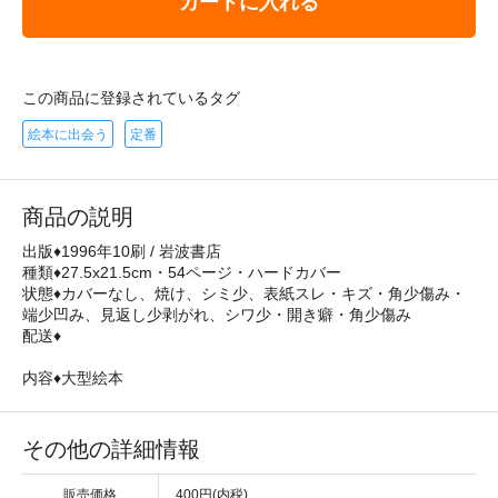
カートに入れる
この商品に登録されているタグ
絵本に出会う
定番
商品の説明
出版♦1996年10刷 / 岩波書店
種類♦27.5x21.5cm・54ページ・ハードカバー
状態♦カバーなし、焼け、シミ少、表紙スレ・キズ・角少傷み・
端少凹み、見返し少剥がれ、シワ少・開き癖・角少傷み
配送♦
内容♦大型絵本
その他の詳細情報
販売価格
400円(内税)