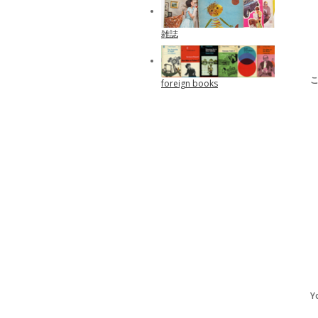
雑誌
foreign books
Y