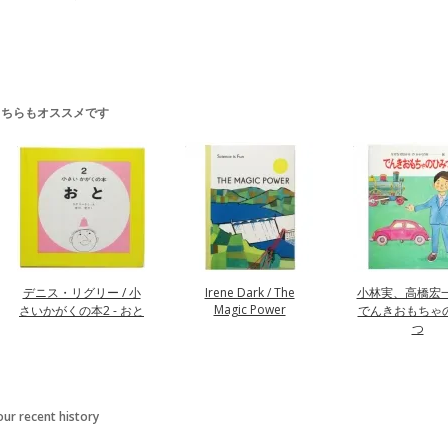
こちらもオススメです
デニス・リグリー / 小
Irene Dark / The
小林実、高橋宏一(
Magic Power
さいかがくの本2 - おと
でんきおもちゃ
つ
our recent history