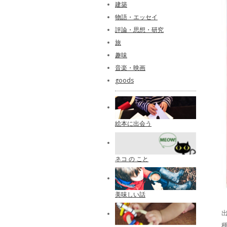
建築
物語・エッセイ
評論・思想・研究
旅
趣味
音楽・映画
goods
絵本に出会う
ネコ の こと
美味しい話
出
種