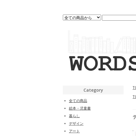
T
Category
T
全ての商品
絵本・児童書
暮らし
デザイン
アート