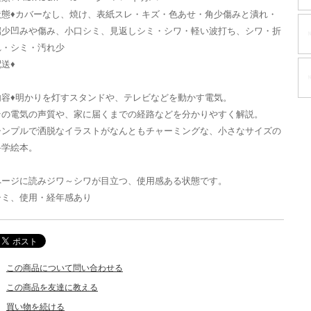
状態♦カバーなし、焼け、表紙スレ・キズ・色あせ・角少傷みと潰れ・
端少凹みや傷み、小口シミ、見返しシミ・シワ・軽い波打ち、シワ・折
れ・シミ・汚れ少
送♦
内容♦明かりを灯すスタンドや、テレビなどを動かす電気。
その電気の声質や、家に届くまでの経路などを分かりやすく解説。
シンプルで洒脱なイラストがなんともチャーミングな、小さなサイズの
科学絵本。
ページに読みジワ～シワが目立つ、使用感ある状態です。
シミ、使用・経年感あり
この商品について問い合わせる
この商品を友達に教える
買い物を続ける