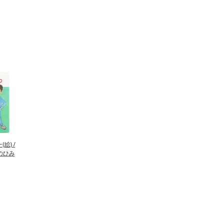
絵) /
のひみ