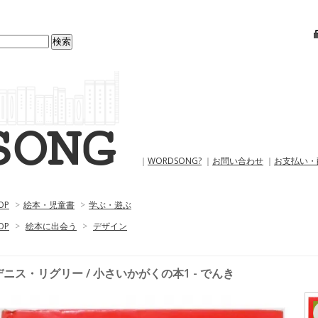
｜
WORDSONG?
｜
お問い合わせ
｜
お支払い・
OP
>
絵本・児童書
>
学ぶ・遊ぶ
OP
>
絵本に出会う
>
デザイン
デニス・リグリー / 小さいかがくの本1 - でんき