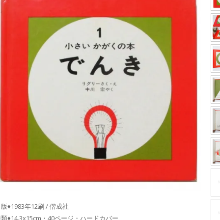
版♦1983年12刷 / 偕成社
類♦14.3x15cm・40ページ・ハードカバー