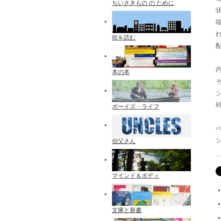
ちいさきもの の ために
街を読む
配
本の本
ボーイズ・ライフ
伯父さん
マインド＆ボディ
文庫と新書