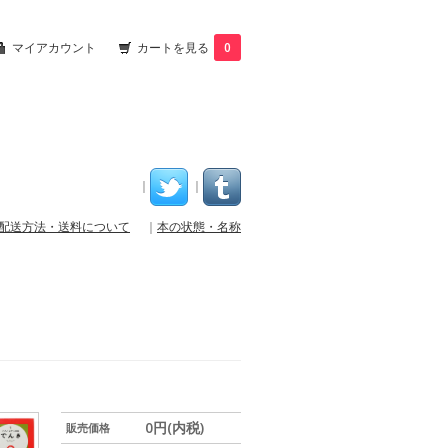
マイアカウント
カートを見る
0
｜
｜
配送方法・送料について
｜
本の状態・名称
0円(内税)
販売価格