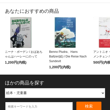
あなたにおすすめの商品
ニーナ・ボーデン / おばあち
Benno Pludra、Hans
アントニオ
ゃんはハーレーにのって
Baltzer(絵) / Die Reise Nach
メンチェン 
Sundevit
1,200円(内税)
500円(内税
1,200円(内税)
ほかの商品を探す
検索