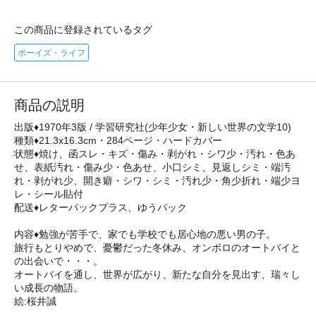
この商品に登録されているタグ
ボーイズ・ライフ
商品の説明
出版♦1970年3版 / 学習研究社(少年少女・新しい世界の文学10)
種類♦21.3x16.3cm・284ページ・ハードカバー
状態♦焼け、函スレ・キズ・傷み・剥がれ・シワ少・汚れ・色あ
せ、表紙汚れ・傷み少・色あせ、小口シミ、見返しシミ・端汚
れ・剥がれ少、開き癖・シワ・シミ・汚れ少・角少折れ・端少ヨ
レ・シール貼付
配送♦レターパックプラス、ゆうパック
内容♦勉強が苦手で、家でも学校でも居心地の悪い男の子。
旅行もとりやめで、憂鬱だった冬休み、オンボロのオートバイと
の出会いで・・・。
オートバイを通し、世界が広がり、新たな自分を見出す、瑞々し
い成長の物語。
絵:桜井誠