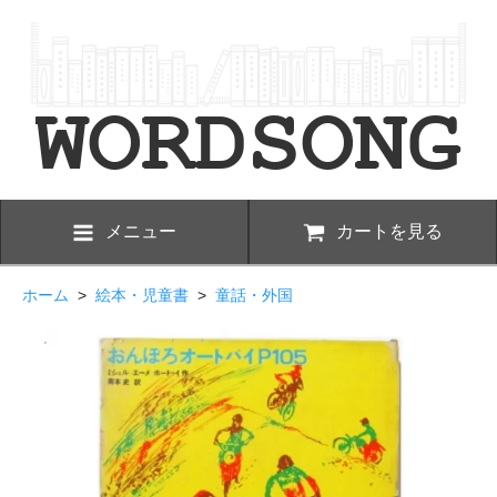
メニュー
カートを見る
ホーム
>
絵本・児童書
>
童話・外国