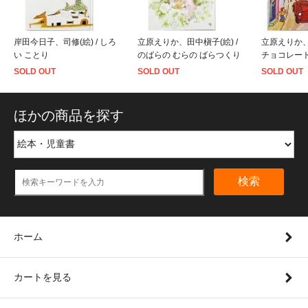
岸田今日子、司修(絵) / しろ
立原えりか、田中槇子(絵) /
立原えりか、
い ことり
のばらの むらの ばらつくり
チョコレー
SOLD OUT
SOLD OUT
SOLD OUT
ほかの商品を探す
検索
ホーム
カートを見る