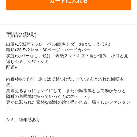
カートに入れる
商品の説明
出版♦1982年 / フレーベル館(キンダーおはなしえほん)
種類♦26.5x21cm・30ページ・ハードカバー
状態♦カバーなし、焼け、表紙スレ・キズ・角少傷み、小口と見
返しシミ、シワ・シミ
配送♦
内容♦男の子が、原っぱで見つけた、ずいぶんと汚れた回転木
馬。
見違えるようにキレイにして、また回転木馬として動かそうと、
隣町の遊園地に持っていったものの・・・。
豊かに彩られた素朴な感触の絵で描かれる、瑞々しいファンタジ
ー。
シミ、経年感あり