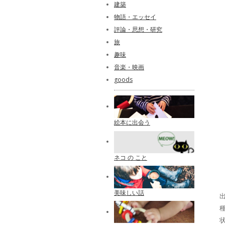
建築
物語・エッセイ
評論・思想・研究
旅
趣味
音楽・映画
goods
絵本に出会う
ネコ の こと
美味しい話
出
種