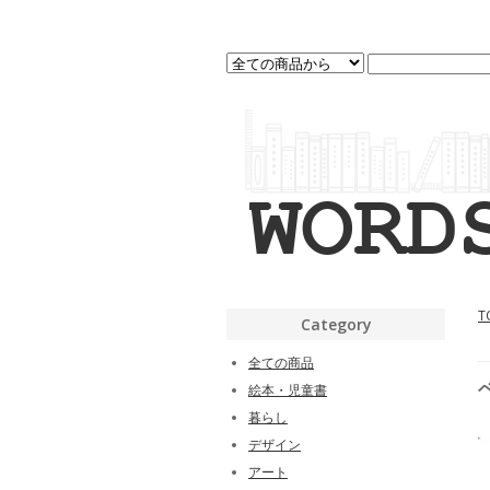
T
Category
全ての商品
絵本・児童書
暮らし
デザイン
アート