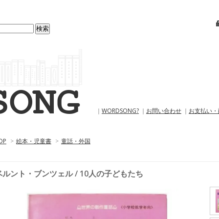
｜
WORDSONG?
｜
お問い合わせ
｜
お支払い・
OP
>
絵本・児童書
>
童話・外国
ベルント・ブンツェル / 10人の子どもたち