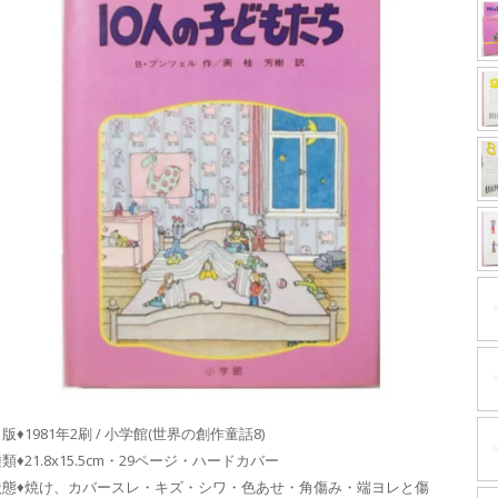
版♦1981年2刷 / 小学館(世界の創作童話8)
類♦21.8x15.5cm・29ページ・ハードカバー
状態♦焼け、カバースレ・キズ・シワ・色あせ・角傷み・端ヨレと傷