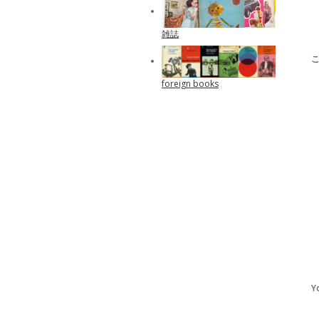
雑誌
foreign books
Y