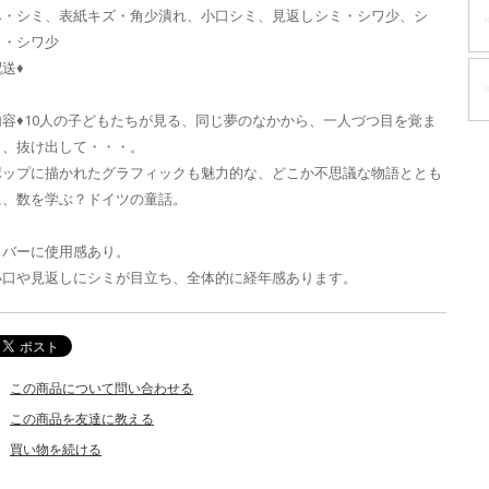
み・シミ、表紙キズ・角少潰れ、小口シミ、見返しシミ・シワ少、シ
ミ・シワ少
送♦
内容♦10人の子どもたちが見る、同じ夢のなかから、一人づつ目を覚ま
し、抜け出して・・・。
ポップに描かれたグラフィックも魅力的な、どこか不思議な物語ととも
に、数を学ぶ？ドイツの童話。
カバーに使用感あり。
小口や見返しにシミが目立ち、全体的に経年感あります。
この商品について問い合わせる
この商品を友達に教える
買い物を続ける