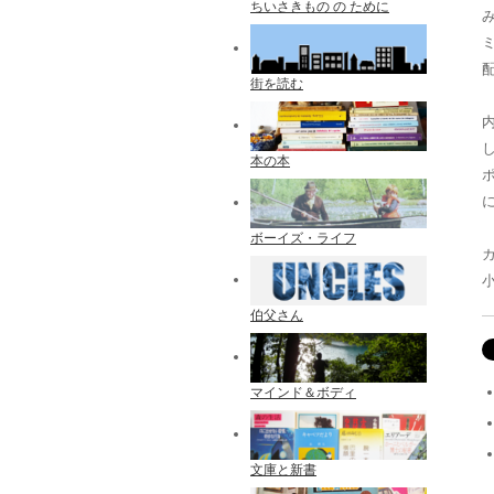
ちいさきもの の ために
配
街を読む
本の本
ボーイズ・ライフ
伯父さん
マインド＆ボディ
文庫と新書