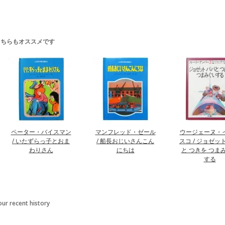
こちらもオススメです
ペーター・バイスマン
マンフレッド・ゼール
ウージェーヌ・
/ いたずらっ子とおま
/ 船長おじいさんこん
スコ / ジョゼッ
わりさん
にちは
と つきを つま
する
our recent history