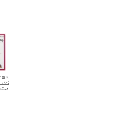
イヨネ
ト パパ
みぐい