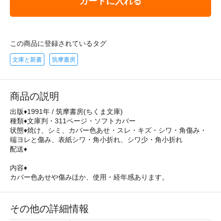
カートに入れる
この商品に登録されているタグ
文庫と新書
筑摩書房
商品の説明
出版♦1991年 / 筑摩書房(ちくま文庫)
種類♦文庫判・311ページ・ソフトカバー
状態♦焼け、シミ、カバー色あせ・スレ・キズ・シワ・角傷み・
端ヨレと傷み、表紙シワ・角小折れ、シワ少・角小折れ
配送♦
内容♦
カバー色あせや傷みほか、使用・経年感あります。
その他の詳細情報