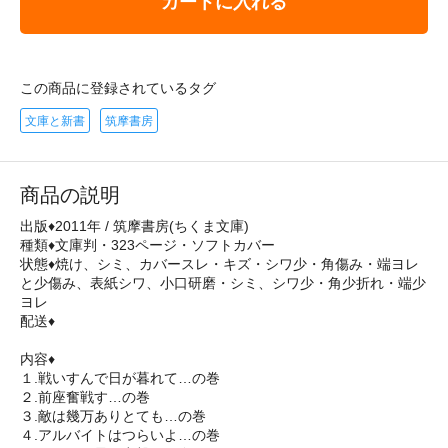
カートに入れる
この商品に登録されているタグ
文庫と新書
筑摩書房
商品の説明
出版♦2011年 / 筑摩書房(ちくま文庫)
種類♦文庫判・323ページ・ソフトカバー
状態♦焼け、シミ、カバースレ・キズ・シワ少・角傷み・端ヨレ
と少傷み、表紙シワ、小口研磨・シミ、シワ少・角少折れ・端少
ヨレ
配送♦
内容♦
１.戦いすんで日が暮れて…の巻
２.前座奮戦す…の巻
３.敵は幾万ありとても…の巻
４.アルバイトはつらいよ…の巻