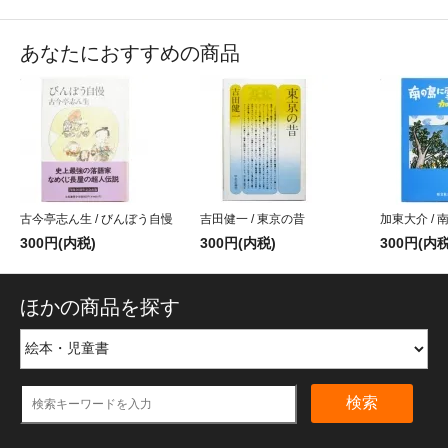
あなたにおすすめの商品
古今亭志ん生 / びんぼう自慢
吉田健一 / 東京の昔
加東大介 /
300円(内税)
300円(内税)
300円(内税
ほかの商品を探す
検索