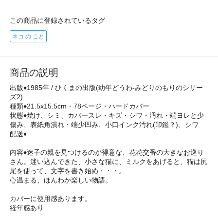
この商品に登録されているタグ
ネコ の こと
商品の説明
出版♦1985年 / ひくまの出版(幼年どうわ-みどりのもりのシリー
ズ2)
種類♦21.5x15.5cm・78ページ・ハードカバー
状態♦焼け、シミ、カバースレ・キズ・シワ・汚れ・端ヨレと少
傷み、表紙角潰れ・端少凹み、小口インク汚れ(印鑑？)、シワ
配送♦
内容♦迷子の親を見つけるのが得意な、花花交番の大きなお巡り
さん。迷い込んできた、小さな猫に、ミルクをあげると、猫は尻
尾を使って、文字を書き始め・・・。
心温まる、ほんわか楽しい物語。
カバーに使用感あります。
経年感あり