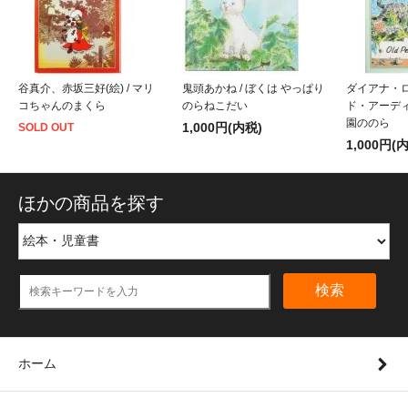
谷真介、赤坂三好(絵) / マリ
鬼頭あかね / ぼくは やっぱり
ダイアナ・
コちゃんのまくら
のらねこだい
ド・アーディゾ
園ののら
1,000円(内税)
SOLD OUT
1,000円(
ほかの商品を探す
検索
ホーム