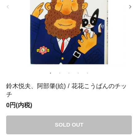
鈴木悦夫、阿部肇(絵) / 花花こうばんのチッ
チ
0円(内税)
SOLD OUT