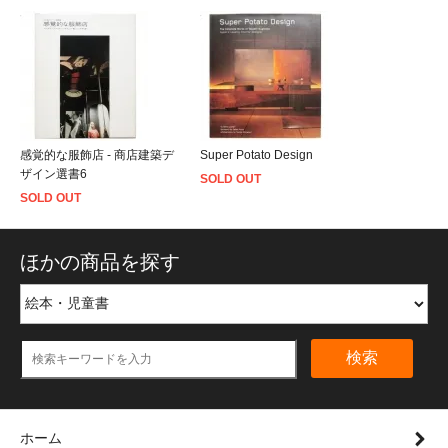
感覚的な服飾店 - 商店建築デ
Super Potato Design
ザイン選書6
SOLD OUT
SOLD OUT
ほかの商品を探す
検索
ホーム