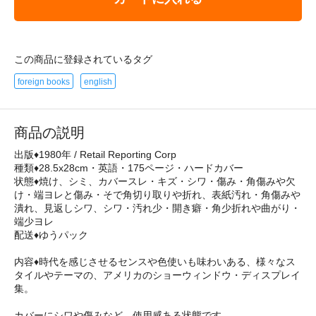
この商品に登録されているタグ
foreign books
english
商品の説明
出版♦1980年 / Retail Reporting Corp
種類♦28.5x28cm・英語・175ページ・ハードカバー
状態♦焼け、シミ、カバースレ・キズ・シワ・傷み・角傷みや欠
け・端ヨレと傷み・そで角切り取りや折れ、表紙汚れ・角傷みや
潰れ、見返しシワ、シワ・汚れ少・開き癖・角少折れや曲がり・
端少ヨレ
配送♦ゆうパック
内容♦時代を感じさせるセンスや色使いも味わいある、様々なス
タイルやテーマの、アメリカのショーウィンドウ・ディスプレイ
集。
カバーにシワや傷みなど、使用感ある状態です。