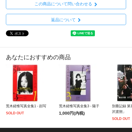
この商品について問い合わせる
返品について
あなたにおすすめの商品
荒木経惟写真全集1 - 顔写
荒木経惟写真全集3 - 陽子
別冊記録 第
沢渡朔」
1,000円(内税)
SOLD OUT
SOLD OUT