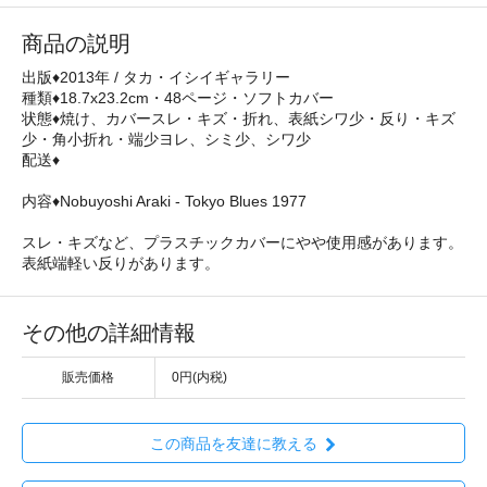
商品の説明
出版♦2013年 / タカ・イシイギャラリー
種類♦18.7x23.2cm・48ページ・ソフトカバー
状態♦焼け、カバースレ・キズ・折れ、表紙シワ少・反り・キズ
少・角小折れ・端少ヨレ、シミ少、シワ少
配送♦
内容♦Nobuyoshi Araki - Tokyo Blues 1977
スレ・キズなど、プラスチックカバーにやや使用感があります。
表紙端軽い反りがあります。
その他の詳細情報
販売価格
0円(内税)
この商品を友達に教える