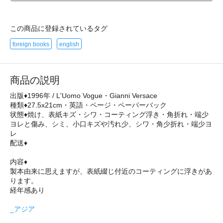
この商品に登録されているタグ
foreign books
english
商品の説明
出版♦1996年 / L'Uomo Vogue・Gianni Versace
種類♦27.5x21cm・英語・ページ・ペーパーバック
状態♦焼け、表紙キズ・シワ・コーティング浮き・角折れ・端少
ヨレと傷み、シミ、小口キズや汚れ少、シワ・角少折れ・端少ヨ
レ
配送♦
内容♦
製本由来に思えますが、表紙綴じ付近のコーティングに浮きがあ
ります。
経年感あり
_アジア