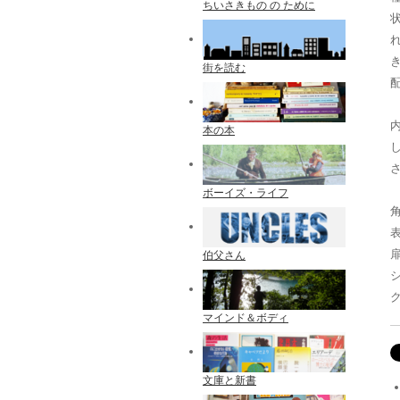
ちいさきもの の ために
街を読む
配
本の本
ボーイズ・ライフ
伯父さん
マインド＆ボディ
文庫と新書