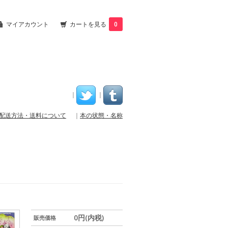
マイアカウント
カートを見る
0
｜
｜
配送方法・送料について
｜
本の状態・名称
0円(内税)
販売価格