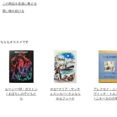
この商品を友達に教える
買い物を続ける
こちらもオススメです
ルーシー=M・ボストン
ホセ=マリア・サンチ
アレクセイ・ニ
/ まぼろしの子どもた
ェスシルバ / さよなら
ヴィッチ・トル
ち
ホセフィーナ
/ ニキータの少