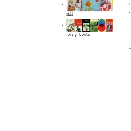
雑誌
foreign books