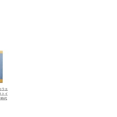
コラエ
ストイ
年時代