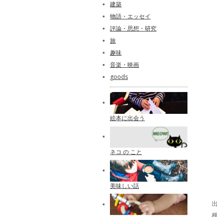
建築
物語・エッセイ
評論・思想・研究
旅
趣味
音楽・映画
goods
絵本に出会う
ネコ の こと
美味しい話
出
種