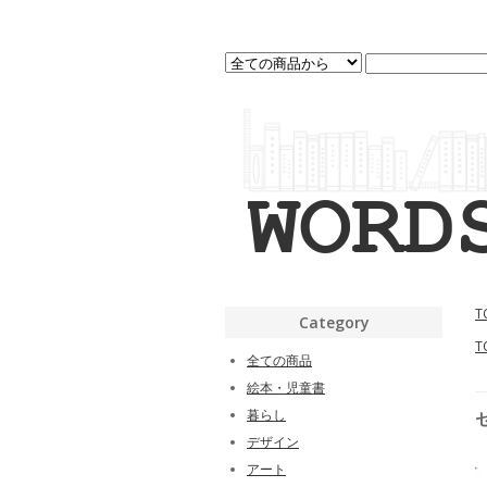
T
Category
T
全ての商品
絵本・児童書
暮らし
デザイン
アート