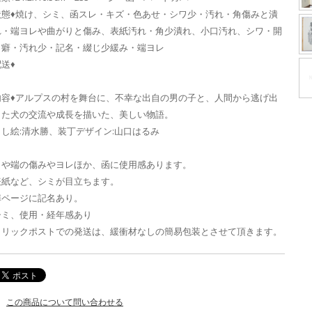
状態♦焼け、シミ、函スレ・キズ・色あせ・シワ少・汚れ・角傷みと潰
れ・端ヨレや曲がりと傷み、表紙汚れ・角少潰れ、小口汚れ、シワ・開
き癖・汚れ少・記名・綴じ少緩み・端ヨレ
送♦
内容♦アルプスの村を舞台に、不幸な出自の男の子と、人間から逃げ出
した犬の交流や成長を描いた、美しい物語。
さし絵:清水勝、装丁デザイン:山口はるみ
角や端の傷みやヨレほか、函に使用感あります。
表紙など、シミが目立ちます。
扉ページに記名あり。
シミ、使用・経年感あり
クリックポストでの発送は、緩衝材なしの簡易包装とさせて頂きます。
この商品について問い合わせる