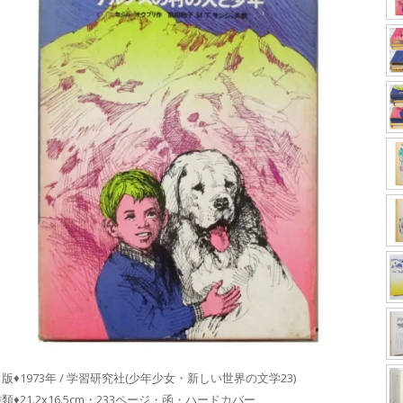
版♦1973年 / 学習研究社(少年少女・新しい世界の文学23)
類♦21.2x16.5cm・233ページ・函・ハードカバー