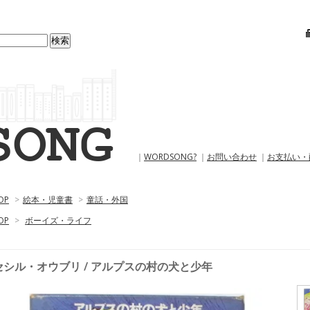
｜
WORDSONG?
｜
お問い合わせ
｜
お支払い・
OP
>
絵本・児童書
>
童話・外国
OP
>
ボーイズ・ライフ
セシル・オウブリ / アルプスの村の犬と少年