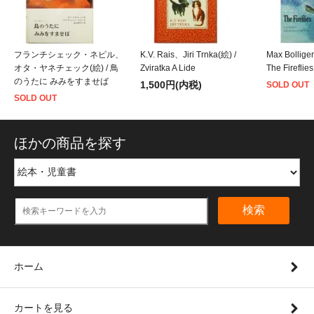
フランチシェック・ネピル、
K.V. Rais、Jiri Trnka(絵) /
Max Bolliger
オタ・ヤネチェック(絵) / 鳥
Zviratka A Lide
The Fireflies
のうたに みみをすませば
1,500円(内税)
SOLD OUT
SOLD OUT
ほかの商品を探す
検索
ホーム
カートを見る