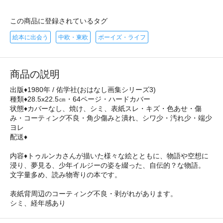
この商品に登録されているタグ
絵本に出会う
中欧・東欧
ボーイズ・ライフ
商品の説明
出版♦1980年 / 佑学社(おはなし画集シリーズ3)
種類♦28.5x22.5㎝・64ページ・ハードカバー
状態♦カバーなし、焼け、シミ、表紙スレ・キズ・色あせ・傷
み・コーティング不良・角少傷みと潰れ、シワ少・汚れ少・端少
ヨレ
配送♦
内容♦トゥルンカさんが描いた様々な絵とともに、物語や空想に
浸り、夢見る、少年イルジーの姿を綴った、自伝的？な物語。
文字量多め、読み物寄りの本です。
表紙背周辺のコーティング不良・剥がれがあります。
シミ、経年感あり