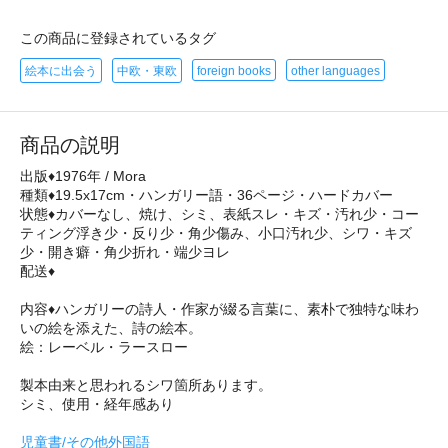
この商品に登録されているタグ
絵本に出会う
中欧・東欧
foreign books
other languages
商品の説明
出版♦1976年 / Mora
種類♦19.5x17cm・ハンガリー語・36ページ・ハードカバー
状態♦カバーなし、焼け、シミ、表紙スレ・キズ・汚れ少・コー
ティング浮き少・反り少・角少傷み、小口汚れ少、シワ・キズ
少・開き癖・角少折れ・端少ヨレ
配送♦
内容♦ハンガリーの詩人・作家が綴る言葉に、素朴で独特な味わ
いの絵を添えた、詩の絵本。
絵：レーベル・ラースロー
製本由来と思われるシワ箇所あります。
シミ、使用・経年感あり
児童書/その他外国語