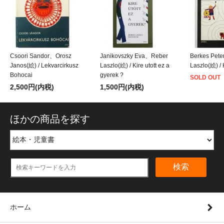
Csoori Sandor、Orosz
Janikovszky Eva、Reber
Berkes Pet
Janos(絵) / Lekvarcirkusz
Laszlo(絵) / Kire utott ez a
Laszlo(絵)
Bohocai
gyerek ?
SOLD OUT
2,500円(内税)
1,500円(内税)
ほかの商品を探す
検索
ホーム