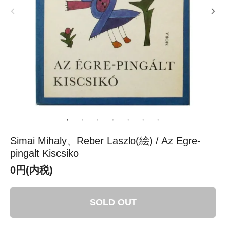
Simai Mihaly、Reber Laszlo(絵) / Az Egre-
pingalt Kiscsiko
0円(内税)
SOLD OUT