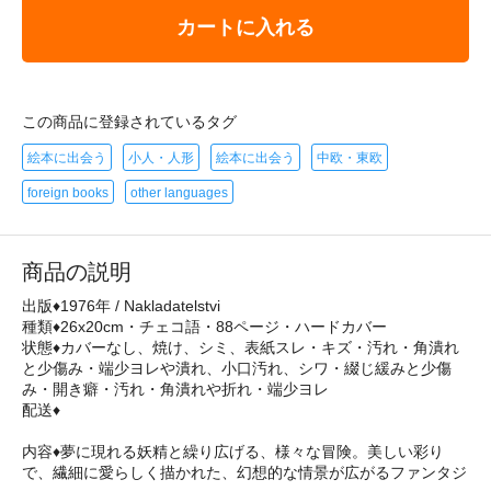
カートに入れる
この商品に登録されているタグ
絵本に出会う
小人・人形
絵本に出会う
中欧・東欧
foreign books
other languages
商品の説明
出版♦1976年 / Nakladatelstvi
種類♦26x20cm・チェコ語・88ページ・ハードカバー
状態♦カバーなし、焼け、シミ、表紙スレ・キズ・汚れ・角潰れ
と少傷み・端少ヨレや潰れ、小口汚れ、シワ・綴じ緩みと少傷
み・開き癖・汚れ・角潰れや折れ・端少ヨレ
配送♦
内容♦夢に現れる妖精と繰り広げる、様々な冒険。美しい彩り
で、繊細に愛らしく描かれた、幻想的な情景が広がるファンタジ