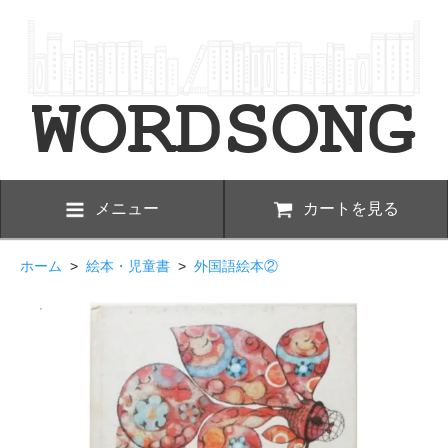
メニュー
カートを見る
ホーム
>
絵本・児童書
>
外国語絵本②