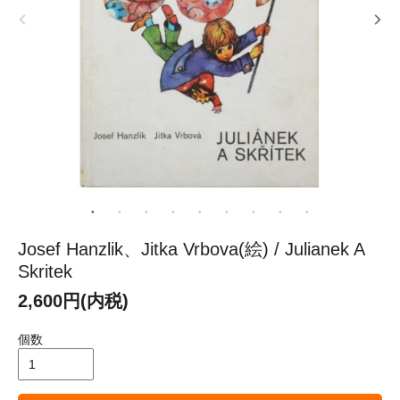
Josef Hanzlik、Jitka Vrbova(絵) / Julianek A
Skritek
2,600円(内税)
個数