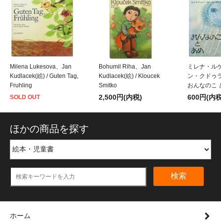
Milena Lukesova、Jan
Bohumil Riha、Jan
ミレナ・ル
Kudlacek(絵) / Guten Tag,
Kudlacek(絵) / Kloucek
ン・クドゥラ
Fruhling
Smitko
おんなのこ 
2,500円(内税)
600円(内税
SOLD OUT
ほかの商品を探す
検索
ホーム