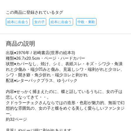
この商品に登録されているタグ
絵本に出会う
女の子
絵本に出会う
中欧・東欧
商品の説明
出版♦1976年 / 岩崎書店(世界の絵本3)
種類♦26.7x20.5cm・ページ・ハードカバー
状態♦カバーなし、焼け、シミ、表紙スレ・キズ・シワ少・角潰
れと少傷み・端少凹みと傷み、見返しシワ・端剥がれと少ヨレ、
シワ・開き癖・角少折れ・端少ヨレと剥がれ
配送♦レターパックプラス、ゆうパック
内容♦せっかく捕まえたのに、蝶と話しているうちに、女の子は
悲しくなってきて・・。
クドゥラーチェクさんならではの造形・色彩が魅力的、無垢で幻
想的な雰囲気の、女の子と蝶をめぐる美しく愛らしいファンタジ
ー。
約32ページ
見返しやページ端に剥がれあります。