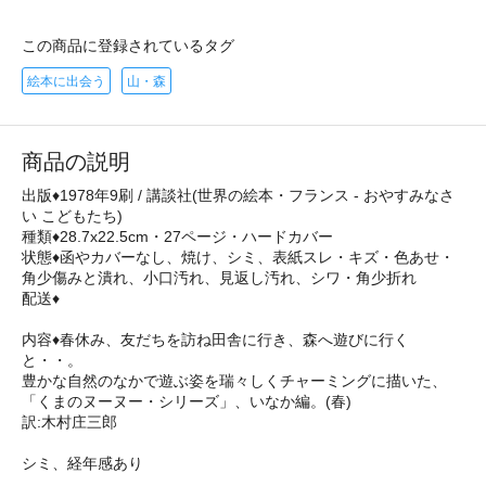
この商品に登録されているタグ
絵本に出会う
山・森
商品の説明
出版♦1978年9刷 / 講談社(世界の絵本・フランス - おやすみなさ
い こどもたち)
種類♦28.7x22.5cm・27ページ・ハードカバー
状態♦函やカバーなし、焼け、シミ、表紙スレ・キズ・色あせ・
角少傷みと潰れ、小口汚れ、見返し汚れ、シワ・角少折れ
配送♦
内容♦春休み、友だちを訪ね田舎に行き、森へ遊びに行く
と・・。
豊かな自然のなかで遊ぶ姿を瑞々しくチャーミングに描いた、
「くまのヌーヌー・シリーズ」、いなか編。(春)
訳:木村庄三郎
シミ、経年感あり