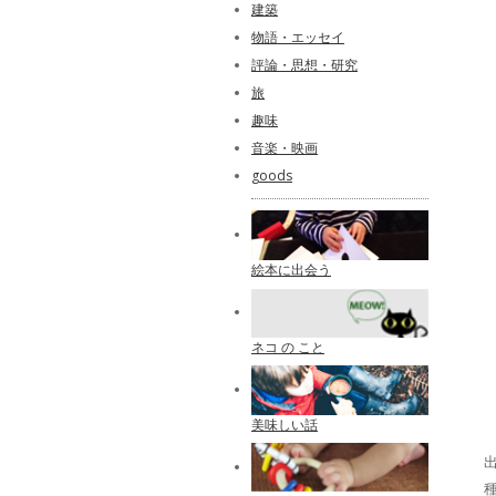
建築
物語・エッセイ
評論・思想・研究
旅
趣味
音楽・映画
goods
絵本に出会う
ネコ の こと
美味しい話
出