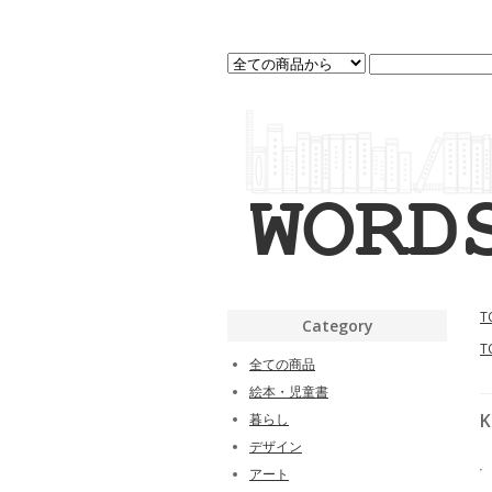
T
Category
T
全ての商品
絵本・児童書
K
暮らし
デザイン
アート