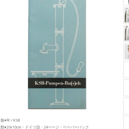
版♦年 / KSB
種類♦20x10cm・ドイツ語・24ページ・ペーパーバック