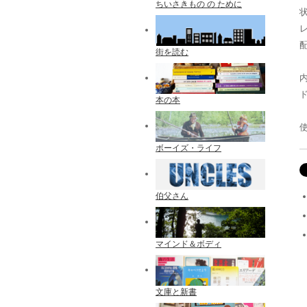
ちいさきもの の ために
配
街を読む
内
本の本
ボーイズ・ライフ
伯父さん
マインド＆ボディ
文庫と新書