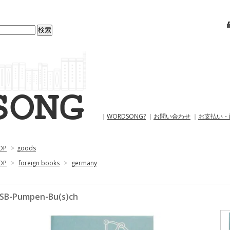
｜
WORDSONG?
｜
お問い合わせ
｜
お支払い・
OP
>
goods
OP
>
foreign books
>
germany
SB-Pumpen-Bu(s)ch