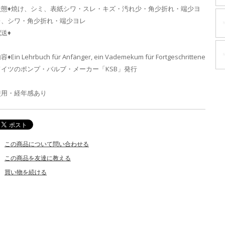
状態♦焼け、シミ、表紙シワ・スレ・キズ・汚れ少・角少折れ・端少ヨ
レ、シワ・角少折れ・端少ヨレ
送♦
容♦Ein Lehrbuch für Anfänger, ein Vademekum für Fortgeschrittene
ドイツのポンプ・バルブ・メーカー「KSB」発行
使用・経年感あり
この商品について問い合わせる
この商品を友達に教える
買い物を続ける