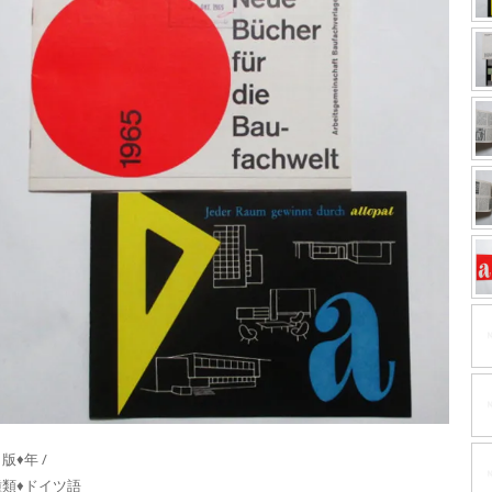
版♦年 /
種類♦ドイツ語