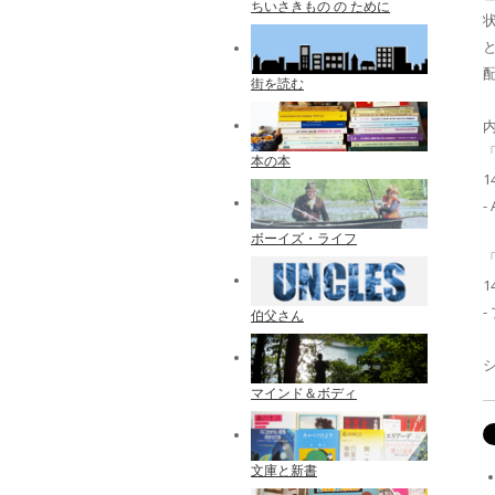
ちいさきもの の ために
配
街を読む
内
「
本の本
1
-
ボーイズ・ライフ
「
1
伯父さん
マインド＆ボディ
文庫と新書