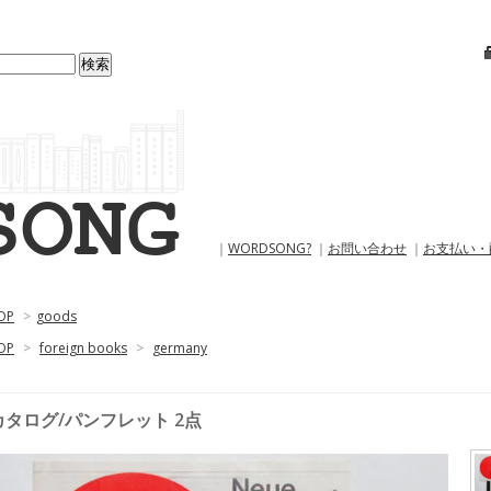
｜
WORDSONG?
｜
お問い合わせ
｜
お支払い・
OP
>
goods
OP
>
foreign books
>
germany
カタログ/パンフレット 2点