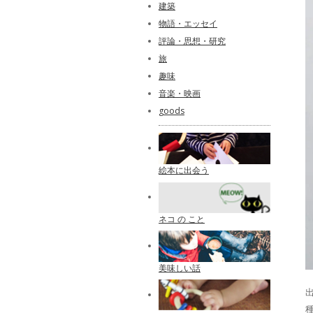
建築
物語・エッセイ
評論・思想・研究
旅
趣味
音楽・映画
goods
絵本に出会う
ネコ の こと
美味しい話
出