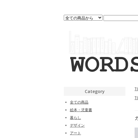
T
Category
T
全ての商品
絵本・児童書
暮らし
デザイン
アート