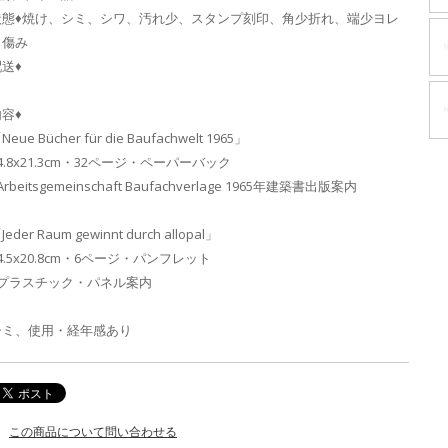
状態♦焼け、シミ、シワ、汚れ少、スタンプ刻印、角少折れ、端少ヨレ
と傷み
送♦
容♦
Neue Bücher für die Baufachwelt 1965」
4.8x21.3cm・32ページ・ペーパーバック
 Arbeitsgemeinschaft Baufachverlage 1965年建築書出版案内
Jeder Raum gewinnt durch allopal」
4.5x20.8cm・6ページ・パンフレット
- プラスチック・パネル案内
シミ、使用・経年感あり
この商品について問い合わせる