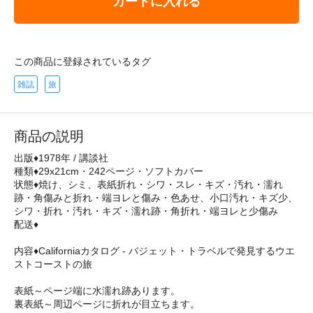
カートに入れる
この商品に登録されているタグ
雑誌
旅
商品の説明
出版♦1978年 / 講談社
種類♦29x21cm・242ページ・ソフトカバー
状態♦焼け、シミ、表紙折れ・シワ・スレ・キズ・汚れ・濡れ
跡・角傷みと折れ・端ヨレと傷み・色あせ、小口汚れ・キズ少、
シワ・折れ・汚れ・キズ・濡れ跡・角折れ・端ヨレと少傷み
配送♦
内容♦Californiaカタログ - バジェット・トラベルで発見するウエ
ストコーストの旅
表紙～ページ端に水濡れ跡あります。
裏表紙～周辺ページに折れが目立ちます。