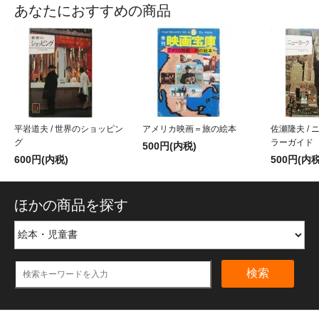
あなたにおすすめの商品
平岩道夫 / 世界のショッピン
アメリカ映画＝旅の絵本
佐瀬隆夫 / 
グ
ラーガイド
500円(内税)
600円(内税)
500円(内税
ほかの商品を探す
検索