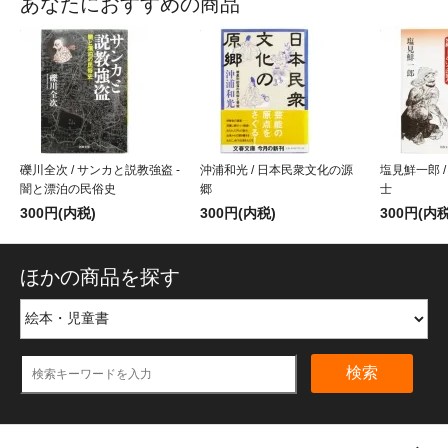
あなたにおすすめの商品
礫川全次 / サンカと説教強盗 -
沖浦和光 / 日本民衆文化の源
塩見鮮一郎 
闇と漂泊の民俗史
郷
士
300円(内税)
300円(内税)
300円(内税
ほかの商品を探す
検索