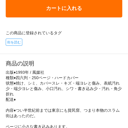
カートに入れる
この商品に登録されているタグ
街を読む
商品の説明
出版♦1993年 / 風媒社
種類♦四六判・250ページ・ハードカバー
状態♦焼け、シミ、カバースレ・キズ・端ヨレと傷み、表紙汚れ
少・端少ヨレと傷み、小口汚れ、シワ・書き込み少・汚れ・角少
折れ
配送♦
内容♦つい半世紀前までは東京にも貧民窟、つまり本物のスラム
街はあったのだ。
ページに小さな書き込みあります。