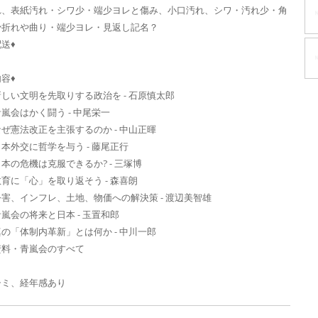
れ、表紙汚れ・シワ少・端少ヨレと傷み、小口汚れ、シワ・汚れ少・角
少折れや曲り・端少ヨレ・見返し記名？
送♦
容♦
新しい文明を先取りする政治を - 石原慎太郎
青嵐会はかく闘う - 中尾栄一
なぜ憲法改正を主張するのか - 中山正暉
日本外交に哲学を与う - 藤尾正行
日本の危機は克服できるか? - 三塚博
教育に「心」を取り返そう - 森喜朗
公害、インフレ、土地、物価への解決策 - 渡辺美智雄
青嵐会の将来と日本 - 玉置和郎
真の「体制内革新」とは何か - 中川一郎
資料・青嵐会のすべて
シミ、経年感あり