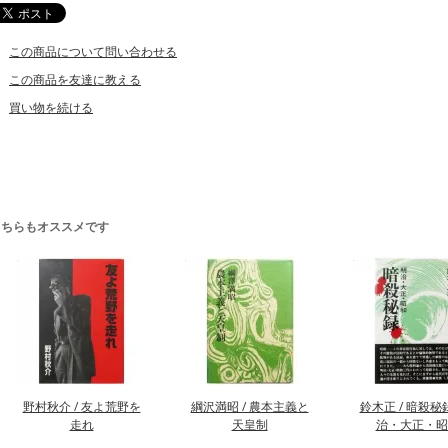
この商品について問い合わせる
この商品を友達に教える
買い物を続ける
こちらもオススメです
野村秋介 / 友よ荒野を
綱沢満昭 / 農本主義と
鈴木正 / 暗殺秘録
走れ
天皇制
治・大正・昭