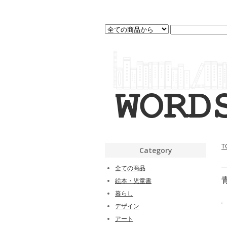
T
Category
全ての商品
絵本・児童書
暮らし
デザイン
アート