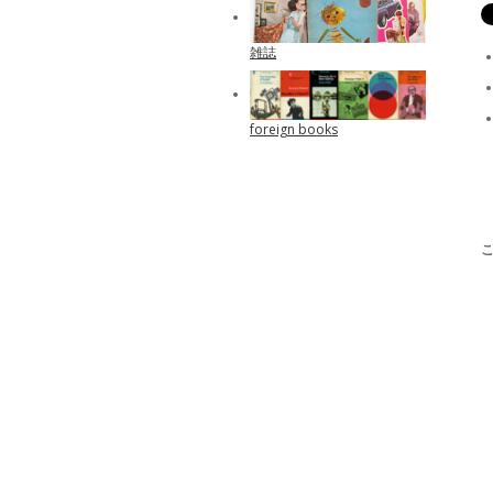
雑誌
foreign books