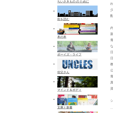
ちいさきもの の ために
配
街を読む
内
本の本
ボーイズ・ライフ
伯父さん
マインド＆ボディ
文庫と新書