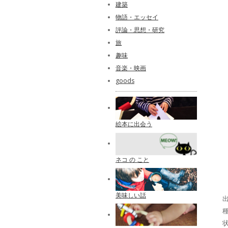
建築
物語・エッセイ
評論・思想・研究
旅
趣味
音楽・映画
goods
絵本に出会う
ネコ の こと
美味しい話
出