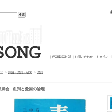
｜
WORDSONG?
｜
お問い合わせ
｜
お支払い・
OP
>
評論・思想・研究
>
思想
青嵐会 - 血判と憂国の論理