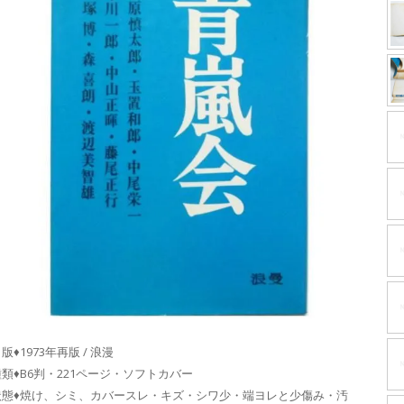
版♦1973年再版 / 浪漫
種類♦B6判・221ページ・ソフトカバー
状態♦焼け、シミ、カバースレ・キズ・シワ少・端ヨレと少傷み・汚