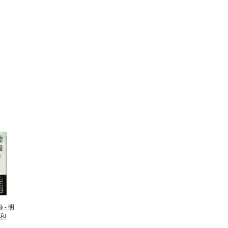
 - 明
和