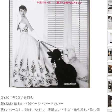
版♦2011年2版 / 青幻舎
類♦22.8x18.3㎝・479ページ・ハードカバー
状態♦カバーなし、焼け、シミ少、表紙スレ・キズ・角少潰れ・端少凹