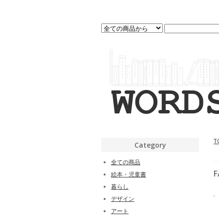
T
Category
全ての商品
F
絵本・児童書
暮らし
デザイン
アート