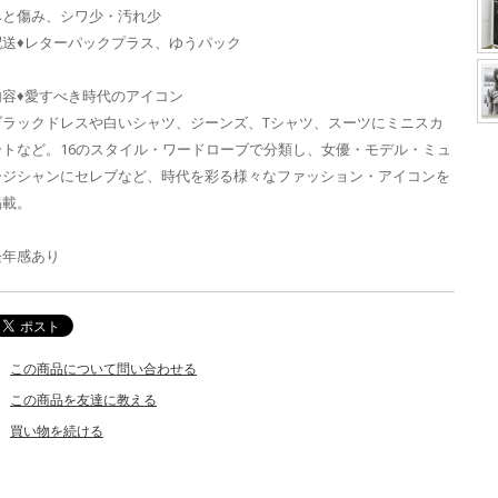
みと傷み、シワ少・汚れ少
配送♦レターパックプラス、ゆうパック
内容♦愛すべき時代のアイコン
ブラックドレスや白いシャツ、ジーンズ、Tシャツ、スーツにミニスカ
ートなど。16のスタイル・ワードローブで分類し、女優・モデル・ミュ
ージシャンにセレブなど、時代を彩る様々なファッション・アイコンを
掲載。
経年感あり
この商品について問い合わせる
この商品を友達に教える
買い物を続ける