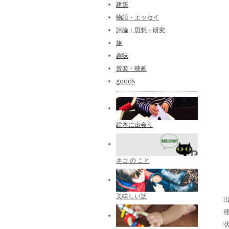
建築
物語・エッセイ
評論・思想・研究
旅
趣味
音楽・映画
goods
絵本に出会う
ネコ の こと
美味しい話
出
種