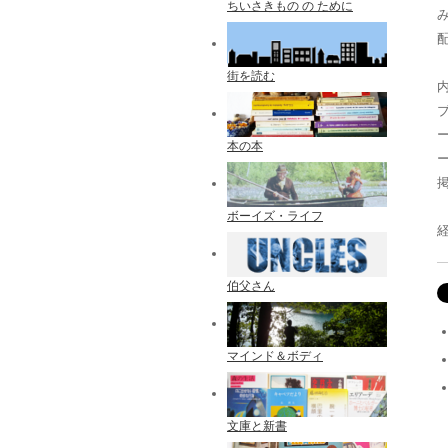
ちいさきもの の ために
街を読む
本の本
ボーイズ・ライフ
伯父さん
マインド＆ボディ
文庫と新書