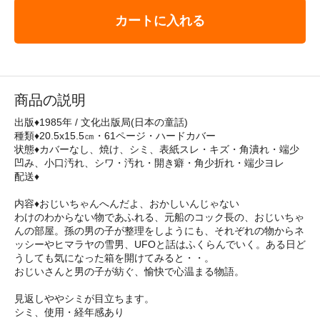
カートに入れる
商品の説明
出版♦1985年 / 文化出版局(日本の童話)
種類♦20.5x15.5㎝・61ページ・ハードカバー
状態♦カバーなし、焼け、シミ、表紙スレ・キズ・角潰れ・端少
凹み、小口汚れ、シワ・汚れ・開き癖・角少折れ・端少ヨレ
配送♦
内容♦おじいちゃんへんだよ、おかしいんじゃない
わけのわからない物であふれる、元船のコック長の、おじいちゃ
んの部屋。孫の男の子が整理をしようにも、それぞれの物からネ
ッシーやヒマラヤの雪男、UFOと話はふくらんでいく。ある日ど
うしても気になった箱を開けてみると・・。
おじいさんと男の子が紡ぐ、愉快で心温まる物語。
見返しややシミが目立ちます。
シミ、使用・経年感あり