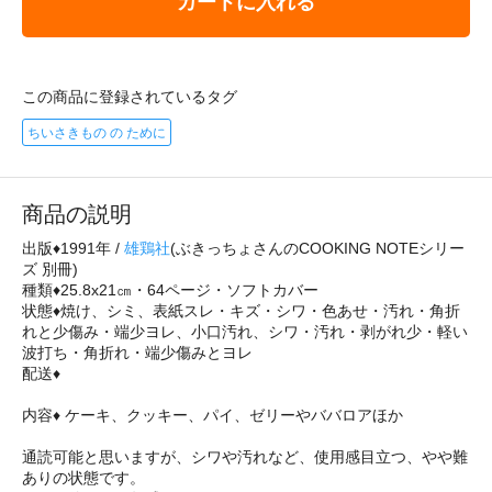
カートに入れる
この商品に登録されているタグ
ちいさきもの の ために
商品の説明
出版♦1991年 /
雄鶏社
(ぶきっちょさんのCOOKING NOTEシリー
ズ 別冊)
種類♦25.8x21㎝・64ページ・ソフトカバー
状態♦焼け、シミ、表紙スレ・キズ・シワ・色あせ・汚れ・角折
れと少傷み・端少ヨレ、小口汚れ、シワ・汚れ・剥がれ少・軽い
波打ち・角折れ・端少傷みとヨレ
配送♦
内容♦ ケーキ、クッキー、パイ、ゼリーやババロアほか
通読可能と思いますが、シワや汚れなど、使用感目立つ、やや難
ありの状態です。