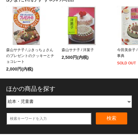
森山サチ子 / ぶきっちょさん
森山サチ子 / 洋菓子
今田美奈子 
のプレゼントのクッキーとチ
事典
2,500円(内税)
ョコレート
SOLD OUT
2,000円(内税)
ほかの商品を探す
検索