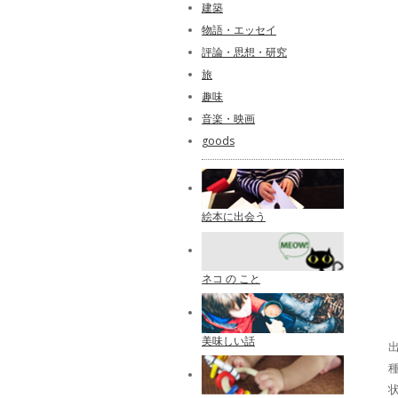
建築
物語・エッセイ
評論・思想・研究
旅
趣味
音楽・映画
goods
絵本に出会う
ネコ の こと
美味しい話
出
種