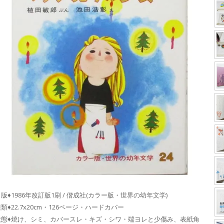
版♦1986年改訂版1刷 / 偕成社(カラー版・世界の幼年文学)
類♦22.7x20cm・126ページ・ハードカバー
状態♦焼け、シミ、カバースレ・キズ・シワ・端ヨレと少傷み、表紙角