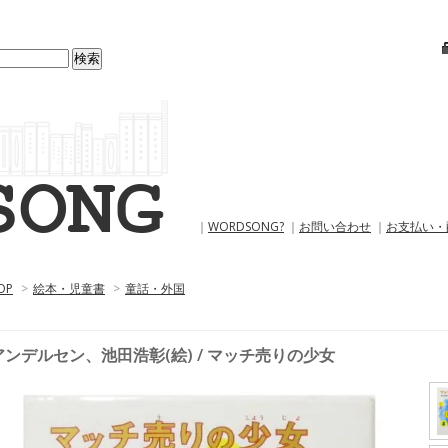
｜
WORDSONG?
｜
お問い合わせ
｜
お支払い・
OP
>
絵本・児童書
>
童話・外国
アンデルセン、池田浩彰(絵) / マッチ売りの少女