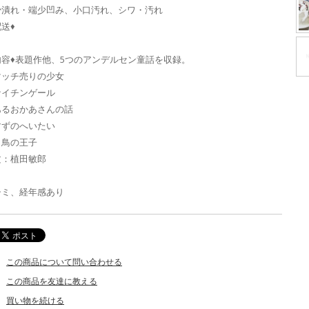
少潰れ・端少凹み、小口汚れ、シワ・汚れ
送♦
内容♦表題作他、5つのアンデルセン童話を収録。
マッチ売りの少女
ナイチンゲール
あるおかあさんの話
すずのへいたい
白鳥の王子
文：植田敏郎
シミ、経年感あり
この商品について問い合わせる
この商品を友達に教える
買い物を続ける