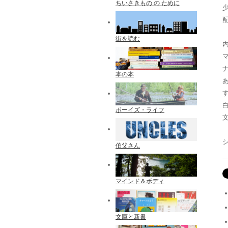
ちいさきもの の ために
配
街を読む
本の本
ボーイズ・ライフ
伯父さん
マインド＆ボディ
文庫と新書