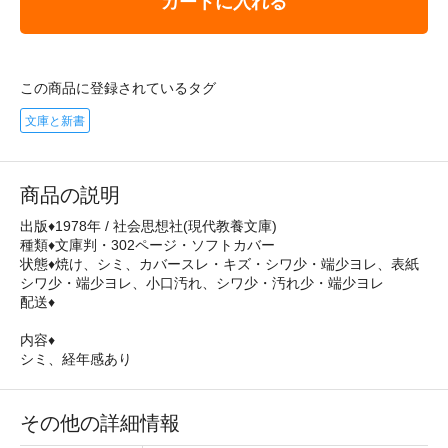
カートに入れる
この商品に登録されているタグ
文庫と新書
商品の説明
出版♦1978年 / 社会思想社(現代教養文庫)
種類♦文庫判・302ページ・ソフトカバー
状態♦焼け、シミ、カバースレ・キズ・シワ少・端少ヨレ、表紙
シワ少・端少ヨレ、小口汚れ、シワ少・汚れ少・端少ヨレ
配送♦
内容♦
シミ、経年感あり
その他の詳細情報