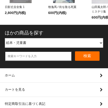
日影丈吉全集 1
牧逸馬 / 街を陰る死翼
山田風太郎 
ミステリ集
2,800円(内税)
600円(内税)
600円(内税
ほかの商品を探す
検索
ホーム
カートを見る
特定商取引法に基づく表記